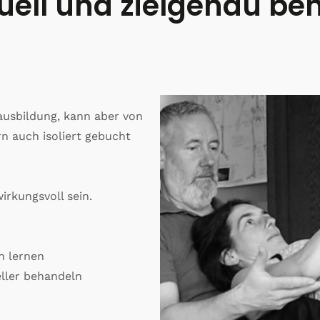
duell und zielgenau b
ausbildung, kann aber von
rn auch isoliert gebucht
irkungsvoll sein.
n lernen
eller behandeln